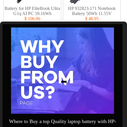
Battery for HP EliteBook Ultra
HP 932823-171 Notebook
G1q AI PC 59.16Wh
Battery 50Wh 11.55V
$ 106.96
$ 48.95
Where to Buy a top Quality laptop battery with HP-