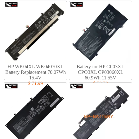
HP WK04XL WK04070XL
Battery for HP CP03XL
Battery Replacement 70.07Wh
CPO3XL CP03060XL
15.4V
60.9Wh 11.55V
$ 71.99
$ 53.78