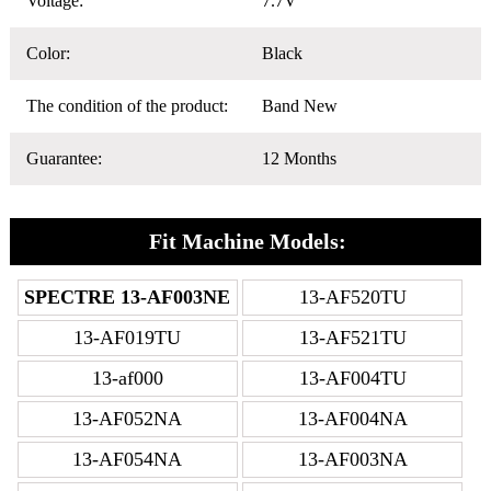
Voltage:
7.7V
Color:
Black
The condition of the product:
Band New
Guarantee:
12 Months
Fit Machine Models:
SPECTRE 13-AF003NE
13-AF520TU
13-AF019TU
13-AF521TU
13-af000
13-AF004TU
13-AF052NA
13-AF004NA
13-AF054NA
13-AF003NA