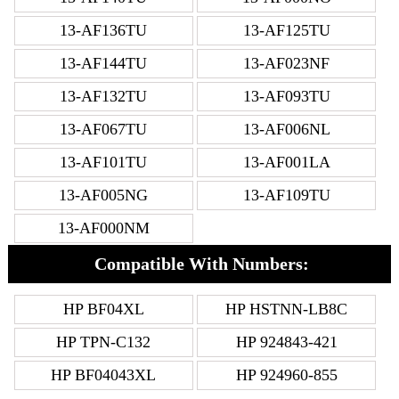
13-AF136TU
13-AF125TU
13-AF144TU
13-AF023NF
13-AF132TU
13-AF093TU
13-AF067TU
13-AF006NL
13-AF101TU
13-AF001LA
13-AF005NG
13-AF109TU
13-AF000NM
Compatible With Numbers:
HP BF04XL
HP HSTNN-LB8C
HP TPN-C132
HP 924843-421
HP BF04043XL
HP 924960-855