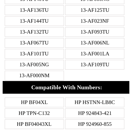
13-AF136TU
13-AF125TU
13-AF144TU
13-AF023NF
13-AF132TU
13-AF093TU
13-AF067TU
13-AF006NL
13-AF101TU
13-AF001LA
13-AF005NG
13-AF109TU
13-AF000NM
Compatible With Numbers:
HP BF04XL
HP HSTNN-LB8C
HP TPN-C132
HP 924843-421
HP BF04043XL
HP 924960-855