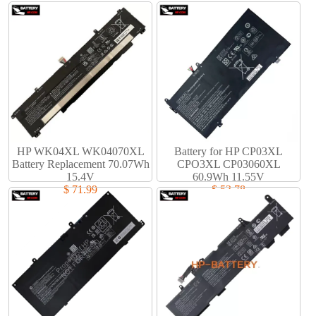
HP WK04XL WK04070XL
Battery for HP CP03XL
Battery Replacement 70.07Wh
CPO3XL CP03060XL
15.4V
60.9Wh 11.55V
$ 71.99
$ 53.78