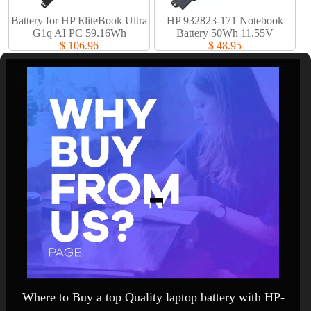
Battery for HP EliteBook Ultra
HP 932823-171 Notebook
G1q AI PC 59.16Wh
Battery 50Wh 11.55V
$ 106.96
$ 48.95
Where to Buy a top Quality laptop battery with HP-