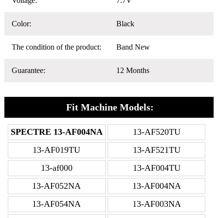
Voltage:
7.7V
Color:
Black
The condition of the product:
Band New
Guarantee:
12 Months
Fit Machine Models:
SPECTRE 13-AF004NA
13-AF520TU
13-AF019TU
13-AF521TU
13-af000
13-AF004TU
13-AF052NA
13-AF004NA
13-AF054NA
13-AF003NA