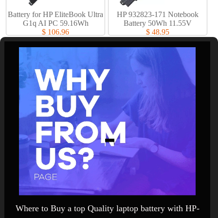
Battery for HP EliteBook Ultra
HP 932823-171 Notebook
G1q AI PC 59.16Wh
Battery 50Wh 11.55V
$ 106.96
$ 48.95
Where to Buy a top Quality laptop battery with HP-