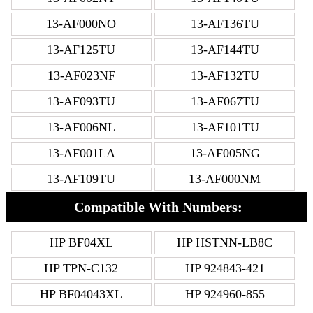
13-AF000NO
13-AF136TU
13-AF125TU
13-AF144TU
13-AF023NF
13-AF132TU
13-AF093TU
13-AF067TU
13-AF006NL
13-AF101TU
13-AF001LA
13-AF005NG
13-AF109TU
13-AF000NM
Compatible With Numbers:
HP BF04XL
HP HSTNN-LB8C
HP TPN-C132
HP 924843-421
HP BF04043XL
HP 924960-855