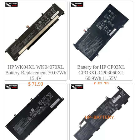
HP WK04XL WK04070XL
Battery for HP CP03XL
Battery Replacement 70.07Wh
CPO3XL CP03060XL
15.4V
60.9Wh 11.55V
$ 71.99
$ 53.78