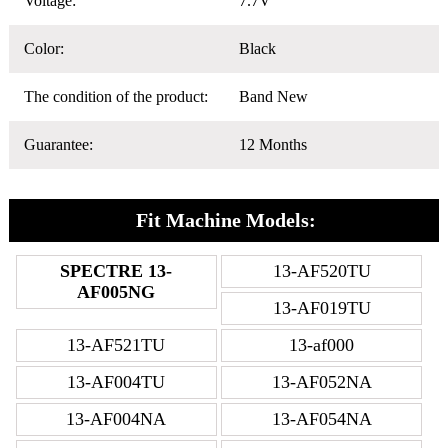
Voltage:
7.7V
Color:
Black
The condition of the product:
Band New
Guarantee:
12 Months
Fit Machine Models:
SPECTRE 13-
13-AF520TU
AF005NG
13-AF019TU
13-AF521TU
13-af000
13-AF004TU
13-AF052NA
13-AF004NA
13-AF054NA