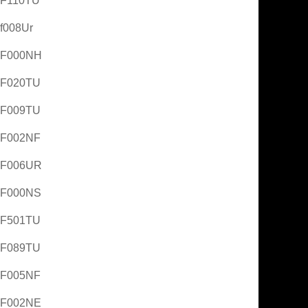
AF110TU
f008Ur
AF000NH
AF020TU
AF009TU
AF002NF
AF006UR
AF000NS
AF501TU
AF089TU
AF005NF
AF002NE