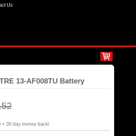
act Us
TRE 13-AF008TU Battery
.52
y + 30 day money back!