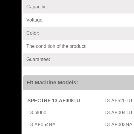
Capacity:
Voltage:
Color:
The condition of the product:
Guarantee:
Fit Machine Models:
SPECTRE 13-AF008TU
13-AF520TU
13-af000
13-AF004TU
13-AF054NA
13-AF003NA