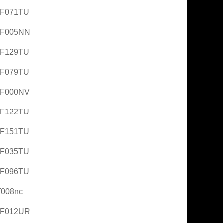
AF071TU
AF005NN
AF129TU
AF079TU
AF000NV
AF122TU
AF151TU
AF035TU
AF096TU
f008nc
AF012UR