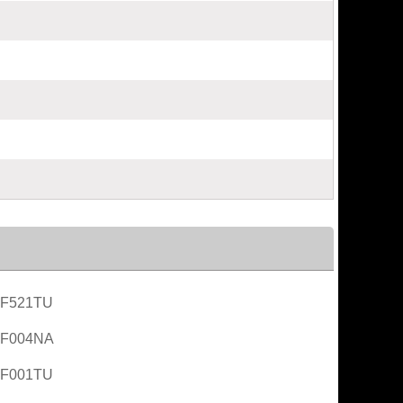
AF521TU
AF004NA
AF001TU