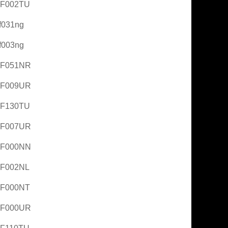
AF002TU
f031ng
f003ng
AF051NR
AF009UR
AF130TU
AF007UR
AF000NN
AF002NL
AF000NT
AF000UR