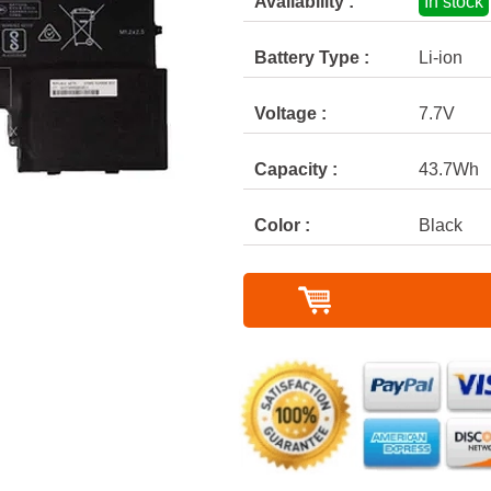
Availability :
In stock
Battery Type :
Li-ion
Voltage :
7.7V
Capacity :
43.7Wh
Color :
Black