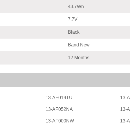
43.7Wh
7.7V
Black
Band New
12 Months
13-AF019TU
13-
13-AF052NA
13-
13-AF000NW
13-