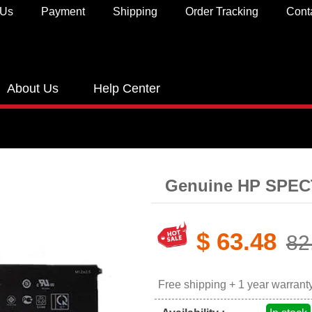
 Us
Payment
Shipping
Order Tracking
Cont
About Us
Help Center
Genuine HP SPEC
$ 63.48
82
Free shipping + 1 year warrant