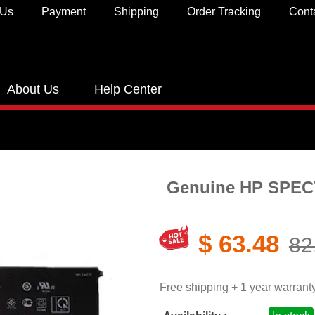
 Us
Payment
Shipping
Order Tracking
Cont
About Us
Help Center
Genuine HP SPEC
$ 63.48
82
Free shipping + 1 year warrant