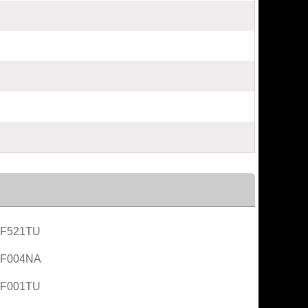
AF521TU
AF004NA
AF001TU