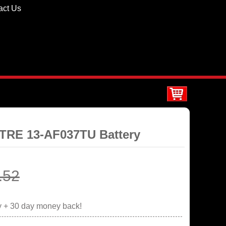
act Us
TRE 13-AF037TU Battery
.52
y + 30 day money back!