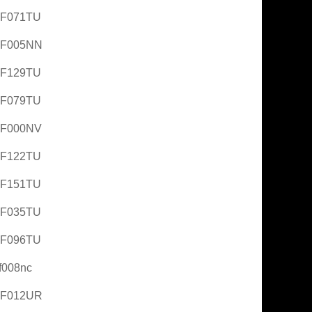
AF071TU
AF005NN
AF129TU
AF079TU
AF000NV
AF122TU
AF151TU
AF035TU
AF096TU
f008nc
AF012UR