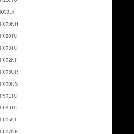
AF110TU
f008Ur
AF000NH
AF020TU
AF009TU
AF002NF
AF006UR
AF000NS
AF501TU
AF089TU
AF005NF
AF002NE