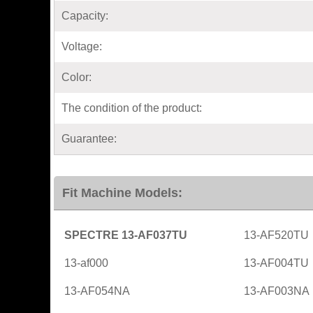
Capacity:
Voltage:
Color:
The condition of the product:
Guarantee:
Fit Machine Models:
SPECTRE 13-AF037TU
13-AF520TU
13-af000
13-AF004TU
13-AF054NA
13-AF003NA