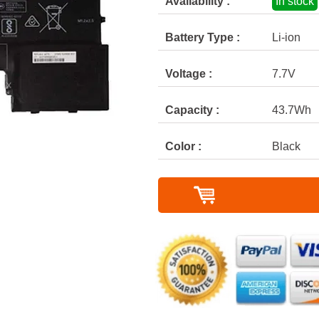
Availability :
In stock
Battery Type :
Li-ion
Voltage :
7.7V
Capacity :
43.7Wh
Color :
Black