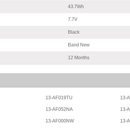
43.7Wh
7.7V
Black
Band New
12 Months
13-AF019TU
13-
13-AF052NA
13-
13-AF000NW
13-