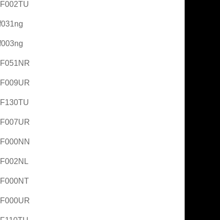
AF002TU
f031ng
f003ng
AF051NR
AF009UR
AF130TU
AF007UR
AF000NN
AF002NL
AF000NT
AF000UR