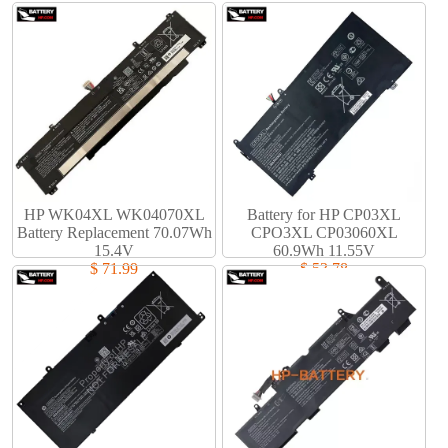
HP WK04XL WK04070XL
Battery for HP CP03XL
Battery Replacement 70.07Wh
CPO3XL CP03060XL
15.4V
60.9Wh 11.55V
$ 71.99
$ 53.78