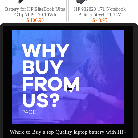
Battery for HP EliteBook Ultra
HP 932823-171 Notebook
G1q AI PC 59.16Wh
Battery 50Wh 11.55V
$ 106.96
$ 48.95
Where to Buy a top Quality laptop battery with HP-