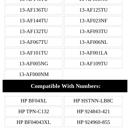
13-AF136TU
13-AF125TU
13-AF144TU
13-AF023NF
13-AF132TU
13-AF093TU
13-AF067TU
13-AF006NL
13-AF101TU
13-AF001LA
13-AF005NG
13-AF109TU
13-AF000NM
Compatible With Numbers:
HP BF04XL
HP HSTNN-LB8C
HP TPN-C132
HP 924843-421
HP BF04043XL
HP 924960-855