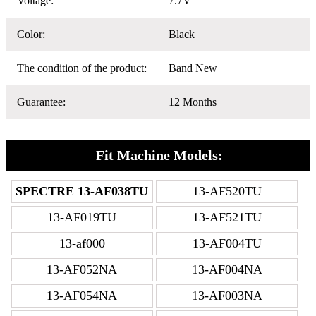
Voltage:
7.7V
Color:
Black
The condition of the product:
Band New
Guarantee:
12 Months
Fit Machine Models:
SPECTRE 13-AF038TU
13-AF520TU
13-AF019TU
13-AF521TU
13-af000
13-AF004TU
13-AF052NA
13-AF004NA
13-AF054NA
13-AF003NA