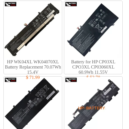
HP WK04XL WK04070XL
Battery for HP CP03XL
Battery Replacement 70.07Wh
CPO3XL CP03060XL
15.4V
60.9Wh 11.55V
$ 71.99
$ 53.78