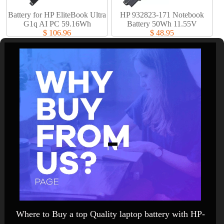
Battery for HP EliteBook Ultra
HP 932823-171 Notebook
G1q AI PC 59.16Wh
Battery 50Wh 11.55V
$ 106.96
$ 48.95
Where to Buy a top Quality laptop battery with HP-