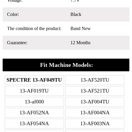
Voltage:
7.7V
Color:
Black
The condition of the product:
Band New
Guarantee:
12 Months
Fit Machine Models:
SPECTRE 13-AF049TU
13-AF520TU
13-AF019TU
13-AF521TU
13-af000
13-AF004TU
13-AF052NA
13-AF004NA
13-AF054NA
13-AF003NA