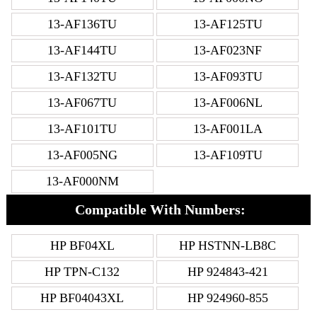
13-AF136TU
13-AF125TU
13-AF144TU
13-AF023NF
13-AF132TU
13-AF093TU
13-AF067TU
13-AF006NL
13-AF101TU
13-AF001LA
13-AF005NG
13-AF109TU
13-AF000NM
Compatible With Numbers:
HP BF04XL
HP HSTNN-LB8C
HP TPN-C132
HP 924843-421
HP BF04043XL
HP 924960-855