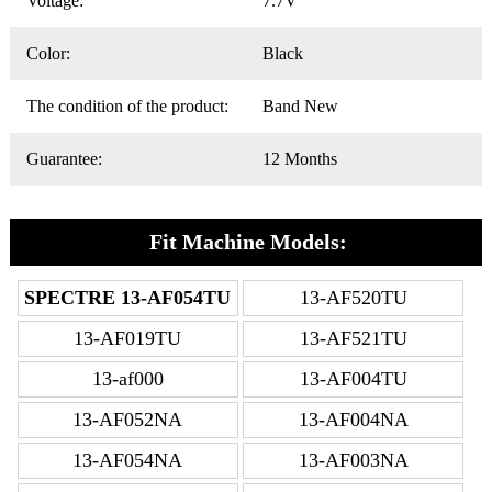
Voltage:
7.7V
Color:
Black
The condition of the product:
Band New
Guarantee:
12 Months
Fit Machine Models:
SPECTRE 13-AF054TU
13-AF520TU
13-AF019TU
13-AF521TU
13-af000
13-AF004TU
13-AF052NA
13-AF004NA
13-AF054NA
13-AF003NA