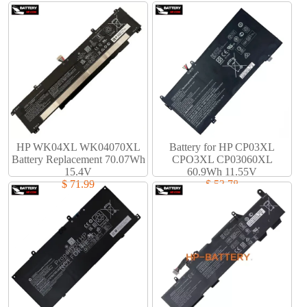
HP WK04XL WK04070XL
Battery for HP CP03XL
Battery Replacement 70.07Wh
CPO3XL CP03060XL
15.4V
60.9Wh 11.55V
$ 71.99
$ 53.78