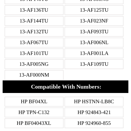
13-AF136TU
13-AF125TU
13-AF144TU
13-AF023NF
13-AF132TU
13-AF093TU
13-AF067TU
13-AF006NL
13-AF101TU
13-AF001LA
13-AF005NG
13-AF109TU
13-AF000NM
Compatible With Numbers:
HP BF04XL
HP HSTNN-LB8C
HP TPN-C132
HP 924843-421
HP BF04043XL
HP 924960-855