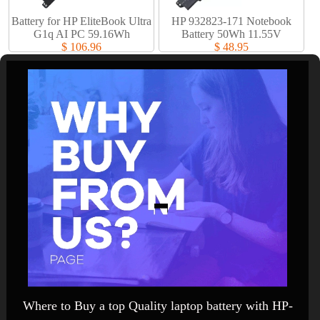
Battery for HP EliteBook Ultra
HP 932823-171 Notebook
G1q AI PC 59.16Wh
Battery 50Wh 11.55V
$ 106.96
$ 48.95
Where to Buy a top Quality laptop battery with HP-