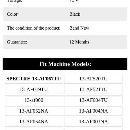
Voltage:
7.7V
Color:
Black
The condition of the product:
Band New
Guarantee:
12 Months
Fit Machine Models:
SPECTRE 13-AF067TU
13-AF520TU
13-AF019TU
13-AF521TU
13-af000
13-AF004TU
13-AF052NA
13-AF004NA
13-AF054NA
13-AF003NA