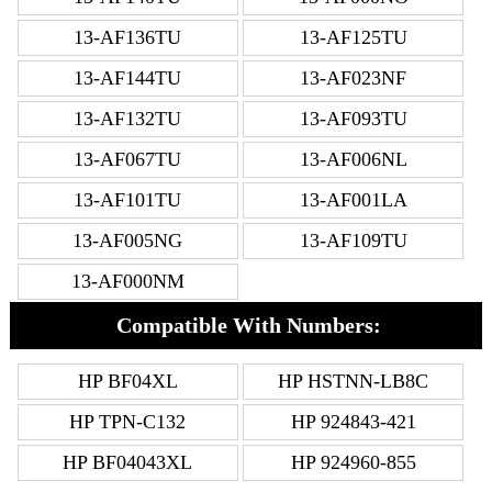
13-AF136TU
13-AF125TU
13-AF144TU
13-AF023NF
13-AF132TU
13-AF093TU
13-AF067TU
13-AF006NL
13-AF101TU
13-AF001LA
13-AF005NG
13-AF109TU
13-AF000NM
Compatible With Numbers:
HP BF04XL
HP HSTNN-LB8C
HP TPN-C132
HP 924843-421
HP BF04043XL
HP 924960-855