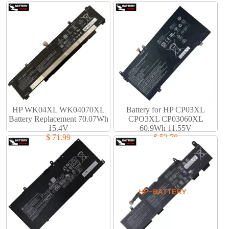
HP WK04XL WK04070XL
Battery for HP CP03XL
Battery Replacement 70.07Wh
CPO3XL CP03060XL
15.4V
60.9Wh 11.55V
$ 71.99
$ 53.78