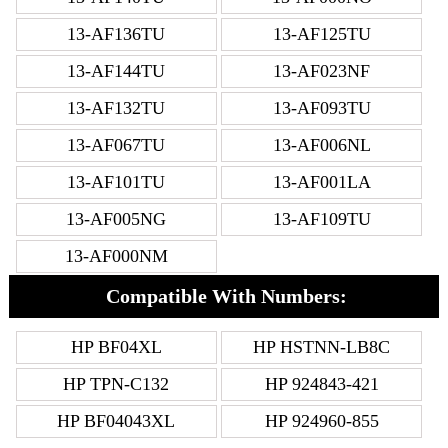
13-AF136TU
13-AF125TU
13-AF144TU
13-AF023NF
13-AF132TU
13-AF093TU
13-AF067TU
13-AF006NL
13-AF101TU
13-AF001LA
13-AF005NG
13-AF109TU
13-AF000NM
Compatible With Numbers:
HP BF04XL
HP HSTNN-LB8C
HP TPN-C132
HP 924843-421
HP BF04043XL
HP 924960-855