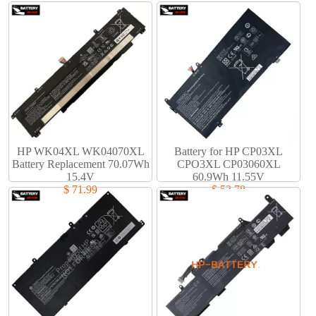
HP WK04XL WK04070XL
Battery for HP CP03XL
Battery Replacement 70.07Wh
CPO3XL CP03060XL
15.4V
60.9Wh 11.55V
$ 71.99
$ 53.78