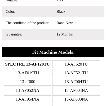
Voltage:
7.7V
Color:
Black
The condition of the product:
Band New
Guarantee:
12 Months
Fit Machine Models:
SPECTRE 13-AF120TU
13-AF520TU
13-AF019TU
13-AF521TU
13-af000
13-AF004TU
13-AF052NA
13-AF004NA
13-AF054NA
13-AF003NA