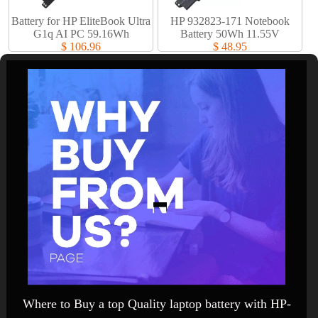
Battery for HP EliteBook Ultra
HP 932823-171 Notebook
G1q AI PC 59.16Wh
Battery 50Wh 11.55V
$ 106.96
$ 48.95
Where to Buy a top Quality laptop battery with HP-